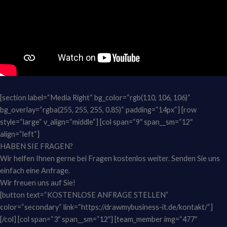
[section label=“Media Right“ bg_color=“rgb(110, 106, 106)“
bg_overlay=“rgba(255, 255, 255, 0.85)“ padding=“14px“] [row
style=“large“ v_align=“middle“] [col span=“9″ span__sm=“12″
align=“left“]
HABEN SIE FRAGEN?
Wir helfen Ihnen gerne bei Fragen kostenlos weiter. Senden Sie uns
einfach eine Anfrage.
Wir freuen uns auf Sie!
[button text=“KOSTENLOSE ANFRAGE STELLEN“
color=“secondary“ link=“https://drawmybusiness-it.de/kontakt/“]
[/col] [col span=“3″ span__sm=“12″] [team_member img=“477″