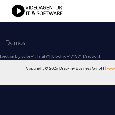
Zum
Inhalt
springen
Demos
[section bg_color=“#fafafa“] [block id=“9439″] [/section]
Copyright © 2026 Draw my Business GmbH |
www